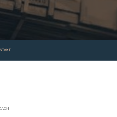
NTAKT
DACH